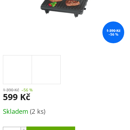
1 390 Kč
–56 %
1 390 Kč
–56 %
599 Kč
Měrná
Skladem
(2 ks)
cena: