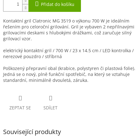
Přidat do košíku
Kontaktní gril Clatronic MG 3519 o výkonu 700 W je ideálním
řešením pro celoroční grilování. Gril je vybaven 2 nepřilnavými
grilovacími deskami s hlubokými drážkami, což zaručuje silný
grilovací vzor.
elektrický kontaktní gril / 700 W / 23 x 14.5 cm / LED kontrolka /
nerezové pouzdro / stříbrná
Poškozený přepravní obal (krabice, polystyren či plastová folie).
Jedná se o nový, plně funkční spotřebič, na který se vztahuje
standardní, minimálně dvouletá, záruka.
ZEPTAT SE
SDÍLET
Související produkty