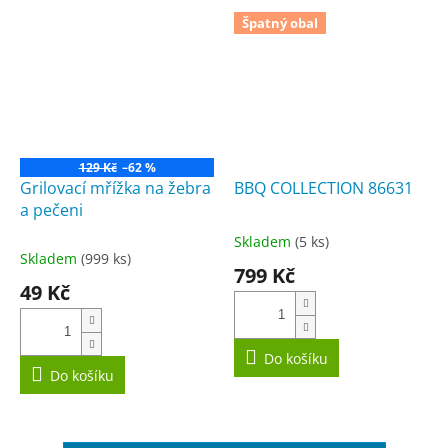
Špatný obal
129 Kč
–62 %
Grilovací mřížka na žebra
BBQ COLLECTION 86631
a pečeni
Skladem
(5 ks)
Průměrné
Skladem
(999 ks)
hodnocení
799 Kč
produktu
49 Kč
je
4,6
z
5
Do košíku
Do košíku
hvězdiček.