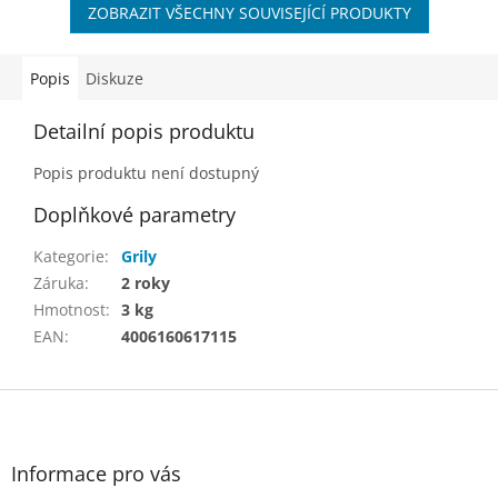
ZOBRAZIT VŠECHNY SOUVISEJÍCÍ PRODUKTY
Popis
Diskuze
Detailní popis produktu
Popis produktu není dostupný
Doplňkové parametry
Kategorie
:
Grily
Záruka
:
2 roky
Hmotnost
:
3 kg
EAN
:
4006160617115
Z
á
p
a
Informace pro vás
t