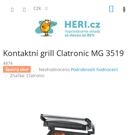
Přejít
NÁKUP
na
CZK
obsah
KOŠÍK
Kontaktní grill Clatronic MG 3519
4474
Průměrné
Neohodnoceno
Podrobnosti hodnocení
Špatný obal
hodnocení
Značka:
Clatronic
produktu
je
0,0
z
5
hvězdiček.