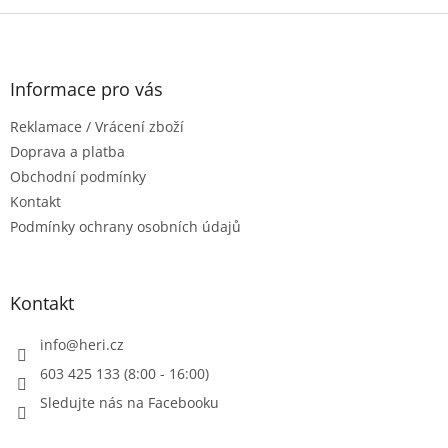
Z
á
p
a
Informace pro vás
t
Reklamace / Vrácení zboží
í
Doprava a platba
Obchodní podmínky
Kontakt
Podmínky ochrany osobních údajů
Kontakt
info
@
heri.cz
603 425 133 (8:00 - 16:00)
Sledujte nás na Facebooku