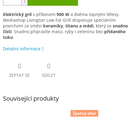
Elektrický gril
s příkonem
900 W
a dvěma topnými tělesy.
Mediashop Livington Low Fat Grill disponuje speciálním
povrchem ze směsi
keramiky, titanu a mědi
, který se
snadno
čistí
. Snadno připravíte maso, ryby i zeleninu bez
přidaného
tuku
Detailní informace
ZEPTAT SE
SDÍLET
Související produkty
Špatný obal