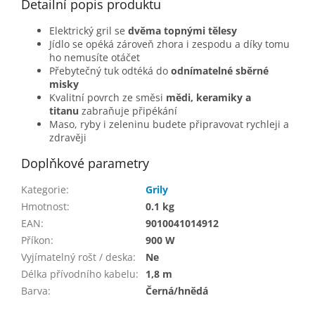
Detailní popis produktu
Elektrický gril se
dvěma topnými tělesy
Jídlo se opéká zároveň zhora i zespodu a díky tomu
ho nemusíte otáčet
Přebytečný tuk odtéká do
odnímatelné sběrné
misky
Kvalitní povrch ze směsi
mědi, keramiky a
titanu
zabraňuje připékání
Maso, ryby i zeleninu budete připravovat rychleji a
zdravěji
Doplňkové parametry
Kategorie
:
Grily
Hmotnost
:
0.1 kg
EAN
:
9010041014912
Příkon
:
900 W
Vyjímatelný rošt / deska
:
Ne
Délka přívodního kabelu
:
1,8 m
Barva
:
Černá/hnědá