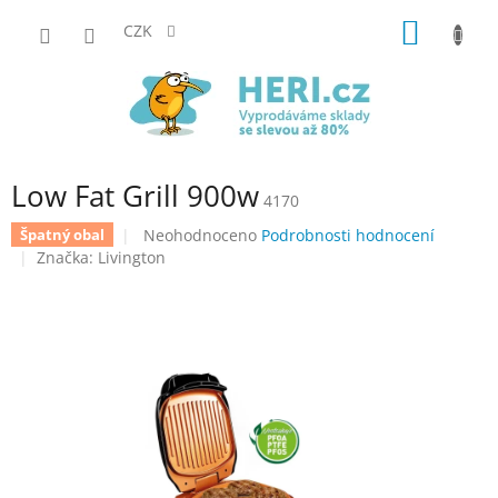
Přejít
NÁKUP
na
CZK
obsah
KOŠÍK
Low Fat Grill 900w
4170
Průměrné
Neohodnoceno
Podrobnosti hodnocení
Špatný obal
hodnocení
Značka:
Livington
produktu
je
0,0
z
5
hvězdiček.