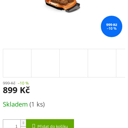
999 Kč
–10 %
999 Kč
–10 %
899 Kč
Měrná
Skladem
(1 ks)
cena:
Přidat do košíku