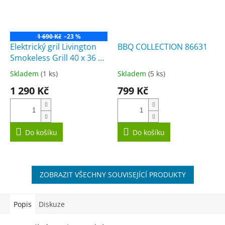
1 690 Kč
–23 %
Elektrický gril Livington
BBQ COLLECTION 86631
Smokeless Grill 40 x 36 x
8 cm
Skladem
(1 ks)
Skladem
(5 ks)
Průměrné
Průměrné
hodnocení
hodnocení
1 290 Kč
799 Kč
produktu
produktu
je
je
3,7
4,6
z
z
5
5
Do košíku
Do košíku
hvězdiček.
hvězdiček.
ZOBRAZIT VŠECHNY SOUVISEJÍCÍ PRODUKTY
Popis
Diskuze