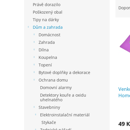
Ř
n
Právě dorazilo
a
e
Dopo
Poškozený obal
z
l
e
Tipy na dárky
V
n
Dům a zahrada
ý
í
Domácnost
p
p
Zahrada
i
r
Dílna
s
o
p
d
Koupelna
r
u
Topení
o
k
Bytové doplňky a dekorace
d
t
Ochrana domu
u
ů
Domovní alarmy
k
Venk
t
Home
Detektory kouře a oxidu
uhelnatého
ů
Stavebniny
Prům
hodno
Elektroinstalační materiál
produ
Stykače
49 K
je
Zednické nářadí