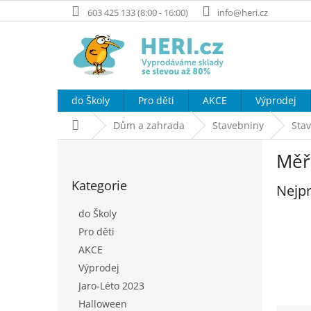
Přejít
603 425 133 (8:00 - 16:00)
info@heri.cz
na
obsah
do Školy
Pro děti
AKCE
Výprodej
Domů
Dům a zahrada
Stavebniny
Stav
P
Měři
o
Přeskočit
s
Kategorie
kategorie
Nejpr
t
r
do Školy
a
Pro děti
n
AKCE
n
í
Výprodej
p
Jaro-Léto 2023
a
Halloween