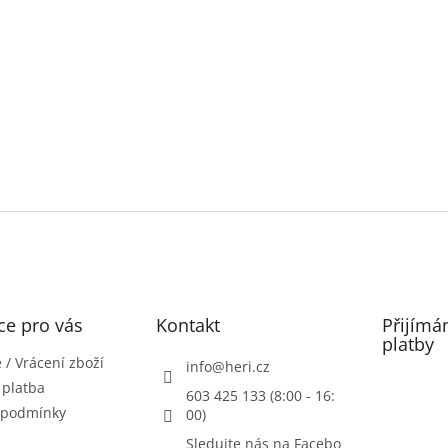
ce pro vás
Kontakt
Přijímá
platby
/ Vrácení zboží
info
@
heri.cz
 platba
603 425 133 (8:00 - 16:
 podmínky
00)
Sledujte nás na Facebo