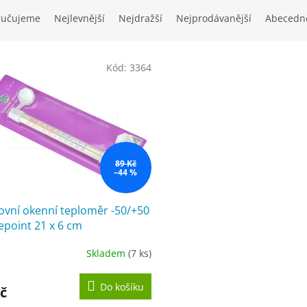
ručujeme
Nejlevnější
Nejdražší
Nejprodávanější
Abecedn
Kód:
3364
89 Kč
–44 %
ovní okenní teploměr -50/+50
point 21 x 6 cm
Skladem
(7 ks)
ěrné
cení
ktu
Do košíku
č