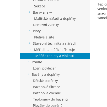
5,0
Teplo
z
Sekáče
venko
5
Barvy a laky
snadn
hvězd
samol
Malířské nářadí a doplňky
teplo
Domovní zvonky
označ
Ploty
Pletiva a sítě
Stavební technika a nářadí
Měřidla a měřicí přístroje
Měřiče teploty a vlhkosti
Prádlo
Ložní povlečení
Bazény a doplňky
Dětské bazénky
Bazénové filtrace
Bazénová chemie
Teploměry do bazénů
Plováky do bazénů