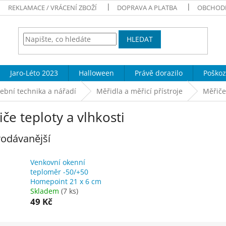
REKLAMACE / VRÁCENÍ ZBOŽÍ
DOPRAVA A PLATBA
OBCHOD
HLEDAT
Jaro-Léto 2023
Halloween
Právě dorazilo
Poškoz
ební technika a nářadí
Měřidla a měřicí přístroje
Měřiče 
če teploty a vlhkosti
odávanější
Venkovní okenní
teploměr -50/+50
Homepoint 21 x 6 cm
Skladem
(7 ks)
49 Kč