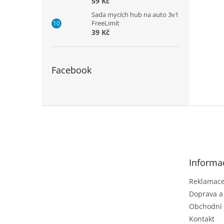
59 Kč
Sada mycích hub na auto 3v1
FreeLimit
39 Kč
Facebook
Z
á
p
a
t
Informa
í
Reklamace 
Doprava a
Obchodní
Kontakt