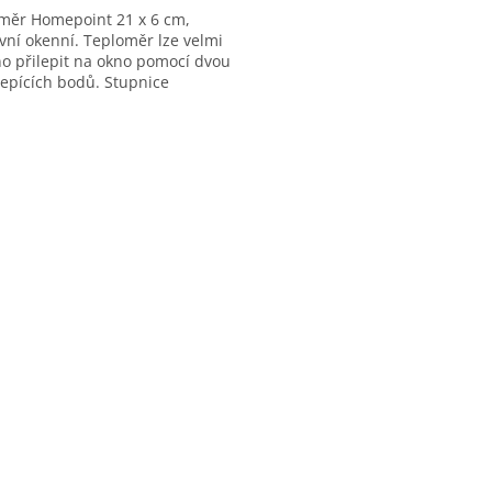
měr Homepoint 21 x 6 cm,
vní okenní. Teploměr lze velmi
o přilepit na okno pomocí dvou
iček.
epících bodů. Stupnice
měru je velmi dobře čitelná,
ena...
O
v
l
á
d
a
c
í
p
r
v
k
y
v
ý
p
i
s