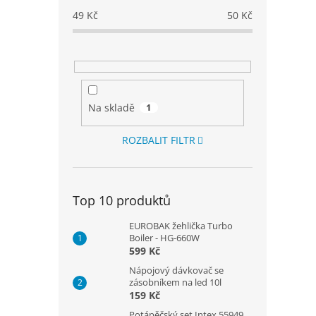
49
Kč
50
Kč
Na skladě
1
ROZBALIT FILTR
Top 10 produktů
EUROBAK žehlička Turbo
Boiler - HG-660W
599 Kč
Nápojový dávkovač se
zásobníkem na led 10l
159 Kč
Potápěčský set Intex 55949