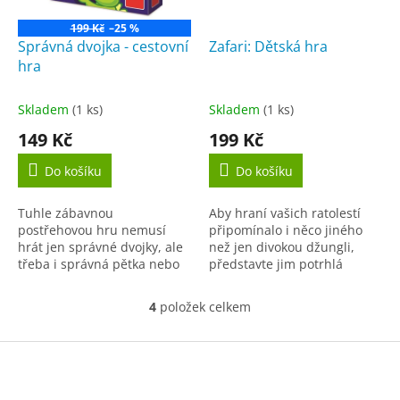
199 Kč
–25 %
Správná dvojka - cestovní
Zafari: Dětská hra
hra
Skladem
(1 ks)
Skladem
(1 ks)
149 Kč
199 Kč
Do košíku
Do košíku
Tuhle zábavnou
Aby hraní vašich ratolestí
postřehovou hru nemusí
připomínalo i něco jiného
hrát jen správné dvojky, ale
než jen divokou džungli,
třeba i správná pětka nebo
představte jim potrhlá
rovnou šestice hráčů. Je
zvířátka ze Zafari. Při
ideální pro děti od 5 let, ale
rozlišovací karetní hře, ve
4
položek celkem
O
nudit se při ní nebudou
které budou děti...
v
ani...
l
Z
á
á
d
p
a