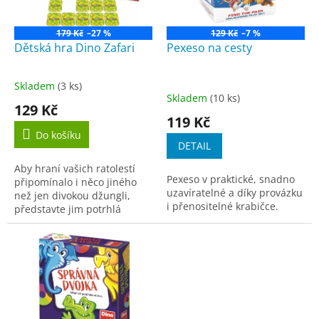
p
r
o
179 Kč
–27 %
129 Kč
–7 %
d
Dětská hra Dino Zafari
Pexeso na cesty
u
k
Skladem
(3 ks)
Průměrné
t
Skladem
(10 ks)
hodnocení
129 Kč
ů
produktu
119 Kč
je
Do košíku
5,0
DETAIL
z
Aby hraní vašich ratolestí
5
Pexeso v praktické, snadno
připomínalo i něco jiného
hvězdiček.
uzavíratelné a díky provázku
než jen divokou džungli,
i přenositelné krabičce.
představte jim potrhlá
zvířátka ze Zafari. Při
rozlišovací karetní hře, ve
které budou děti...