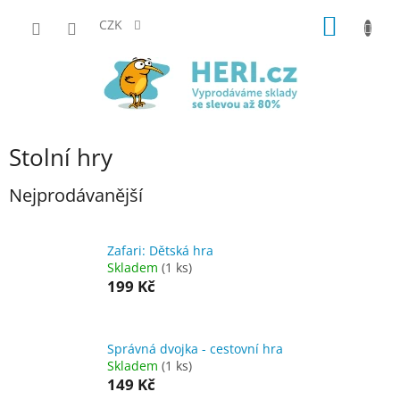
Přejít
NÁKUP
na
CZK
obsah
KOŠÍK
Stolní hry
Nejprodávanější
Zafari: Dětská hra
Skladem
(1 ks)
199 Kč
Správná dvojka - cestovní hra
Skladem
(1 ks)
149 Kč