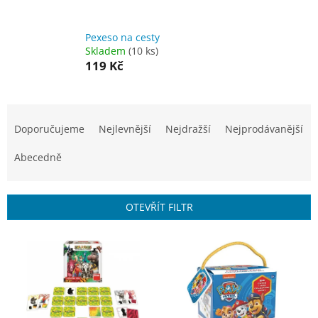
Pexeso na cesty
Skladem
(10 ks)
119 Kč
Ř
a
Doporučujeme
Nejlevnější
Nejdražší
Nejprodávanější
z
e
Abecedně
n
í
p
OTEVŘÍT FILTR
r
o
V
d
ý
u
p
k
i
t
s
ů