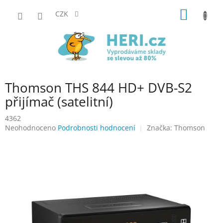
Přejít
NÁKUP
na
CZK
obsah
KOŠÍK
Thomson THS 844 HD+ DVB-S2
přijímač (satelitní)
4362
Průměrné
Neohodnoceno
Podrobnosti hodnocení
Značka:
Thomson
hodnocení
produktu
je
0,0
z
5
hvězdiček.