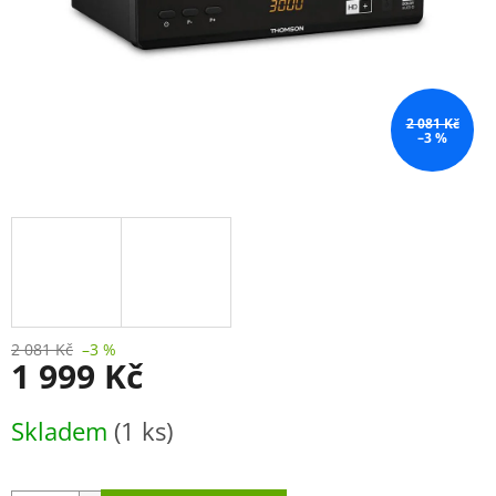
2 081 Kč
–3 %
2 081 Kč
–3 %
1 999 Kč
Měrná
Skladem
(1 ks)
cena: