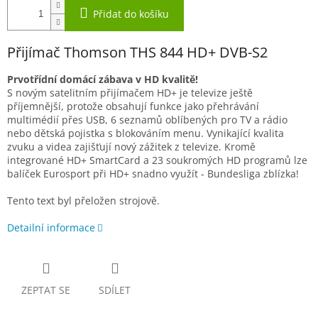
Přidat do košíku
Přijímač Thomson THS 844 HD+ DVB-S2
Prvotřídní domácí zábava v HD kvalitě!
S novým satelitním přijímačem HD+ je televize ještě
příjemnější, protože obsahují funkce jako přehrávání
multimédií přes USB, 6 seznamů oblíbených pro TV a rádio
nebo dětská pojistka s blokováním menu. Vynikající kvalita
zvuku a videa zajišťují nový zážitek z televize. Kromě
integrované HD+ SmartCard a 23 soukromých HD programů lze
balíček Eurosport při HD+ snadno využít - Bundesliga zblízka!
Tento text byl přeložen strojově.
Detailní informace
ZEPTAT SE
SDÍLET