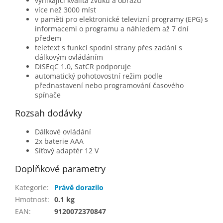
vynikající kvalita zvuku a obrazu
více než 3000 míst
v paměti pro elektronické televizní programy (EPG) s
informacemi o programu a náhledem až 7 dní
předem
teletext s funkcí spodní strany přes zadání s
dálkovým ovládáním
DiSEqC 1.0, SatCR podporuje
automatický pohotovostní režim podle
přednastavení nebo programování časového
spínače
Rozsah dodávky
Dálkové ovládání
2x baterie AAA
Síťový adaptér 12 V
Doplňkové parametry
Kategorie
:
Právě dorazilo
Hmotnost
:
0.1 kg
EAN
:
9120072370847