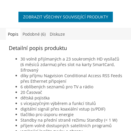
ZOBRAZIT VŠECHNY SOUVISEJÍCÍ PRODUKTY
Popis
Podobné (6)
Diskuze
Detailní popis produktu
30 volně přijímaných a 23 soukromých HD vysílačů
(6 měsíců zdarma) přes slot na karty SmartCard,
šifrovaný
díky příjmu Nagvision Conditional Access RSS Feeds
přes Ethernet připojení
6 oblíbených seznamů pro TV a rádio
20 Časovač
dětská pojistka
s vícejazyčným výběrem a funkcí titulů
digitální signál přes koaxiální vstup (s/PDIF)
tlačítko pro úsporu energie
Standby na přední straně režimu Standby (< 1 W)
příjem volně dostupných satelitních programů