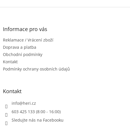
Z
á
p
a
Informace pro vás
t
Reklamace / Vrácení zboží
í
Doprava a platba
Obchodní podmínky
Kontakt
Podmínky ochrany osobních údajů
Kontakt
info
@
heri.cz
603 425 133 (8:00 - 16:00)
Sledujte nás na Facebooku