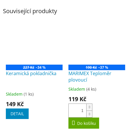
Související produkty
227 Kč
–34 %
190 Kč
–37 %
Keramická pokladnička
MARIMEX Teploměr
plovoucí
Skladem
(4 ks)
Průměrné
Skladem
(1 ks)
hodnocení
119 Kč
produktu
149 Kč
je
5,0
DETAIL
z
5
Do košíku
hvězdiček.