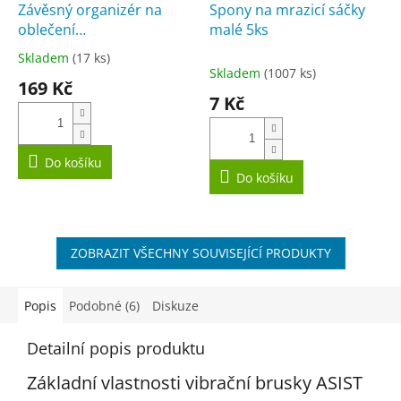
Závěsný organizér na
Spony na mrazicí sáčky
oblečení
malé 5ks
Storagesolutions, černý
Skladem
(17 ks)
Průměrné
Skladem
(1007 ks)
hodnocení
169 Kč
produktu
7 Kč
je
5,0
z
5
Do košíku
Do košíku
hvězdiček.
ZOBRAZIT VŠECHNY SOUVISEJÍCÍ PRODUKTY
Popis
Podobné (6)
Diskuze
Detailní popis produktu
Základní vlastnosti vibrační brusky ASIST