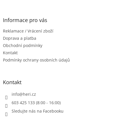
Z
á
p
a
Informace pro vás
t
Reklamace / Vrácení zboží
í
Doprava a platba
Obchodní podmínky
Kontakt
Podmínky ochrany osobních údajů
Kontakt
info
@
heri.cz
603 425 133 (8:00 - 16:00)
Sledujte nás na Facebooku