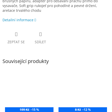
brusných papírů, adaptér pro odsávání prachu přímo do
vysavače, Soft grip rukojeť pro pohodlné a pevné držení,
aretace trvalého chodu
Detailní informace
ZEPTAT SE
SDÍLET
Související produkty
199 Kč
–15 %
8 Kč
–12 %