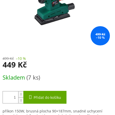
499 Kč
–10 %
499 Kč
–10 %
449 Kč
Měrná
Skladem
(7 ks)
cena:
Přidat do košíku
příkon 150W, brusná plocha 90×187mm, snadné uchycení