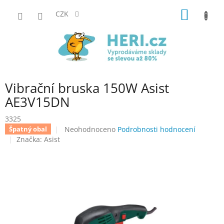
Přejít
NÁKUP
na
CZK
obsah
KOŠÍK
Vibrační bruska 150W Asist
AE3V15DN
3325
Průměrné
Neohodnoceno
Podrobnosti hodnocení
Špatný obal
hodnocení
Značka:
Asist
produktu
je
0,0
z
5
hvězdiček.