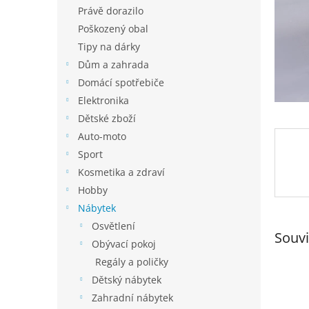
n
Právě dorazilo
e
Poškozený obal
l
Tipy na dárky
Dům a zahrada
Domácí spotřebiče
Elektronika
Dětské zboží
Auto-moto
Sport
Kosmetika a zdraví
Hobby
Nábytek
Osvětlení
Souvi
Obývací pokoj
Regály a poličky
Dětský nábytek
Zahradní nábytek