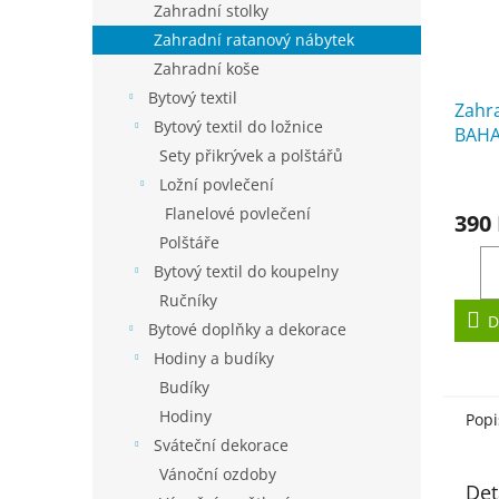
Zahradní stolky
Zahradní ratanový nábytek
Zahradní koše
Bytový textil
Zahra
Bytový textil do ložnice
BAHA
Sety přikrývek a polštářů
Prům
Ložní povlečení
hodno
Flanelové povlečení
390
produ
Polštáře
je
4,0
Bytový textil do koupelny
z
Ručníky
5
D
Bytové doplňky a dekorace
hvězd
Hodiny a budíky
Budíky
Hodiny
Popi
Sváteční dekorace
Vánoční ozdoby
Det