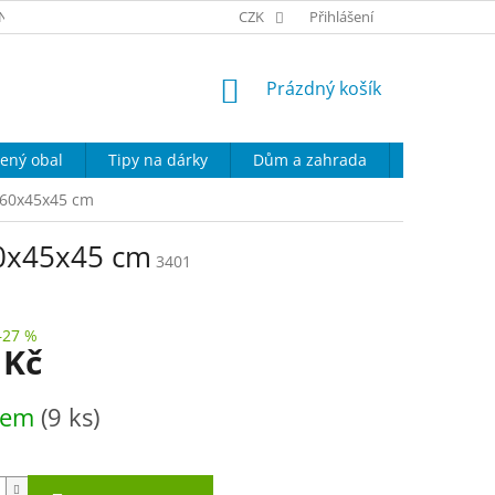
NÍ PODMÍNKY
KONTAKT
CZK
PODMÍNKY OCHRANY OSOBNÍCH ÚD
Přihlášení
NÁKUPNÍ
Prázdný košík
KOŠÍK
ený obal
Tipy na dárky
Dům a zahrada
Domácí spo
 60x45x45 cm
60x45x45 cm
3401
–27 %
 Kč
dem
(9 ks)