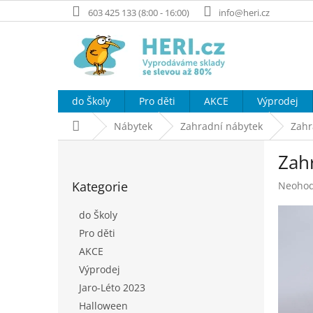
Přejít
603 425 133 (8:00 - 16:00)
info@heri.cz
na
obsah
do Školy
Pro děti
AKCE
Výprodej
Domů
Nábytek
Zahradní nábytek
Zahr
P
Zah
o
Přeskočit
s
Kategorie
Průměr
Neoho
kategorie
t
hodnoc
r
produk
do Školy
a
je
Pro děti
n
0,0
AKCE
z
n
5
í
Výprodej
hvězdič
p
Jaro-Léto 2023
a
Halloween