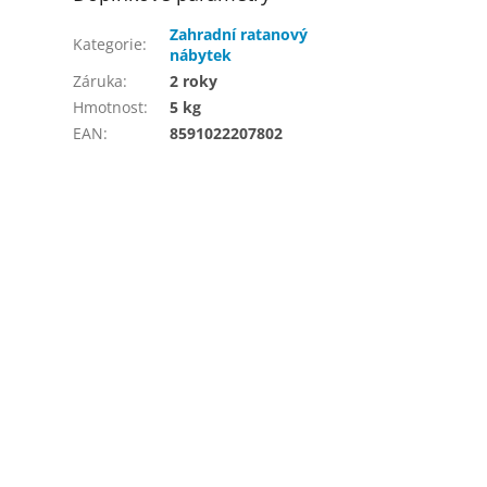
Zahradní ratanový
Kategorie
:
nábytek
Záruka
:
2 roky
Hmotnost
:
5 kg
EAN
:
8591022207802