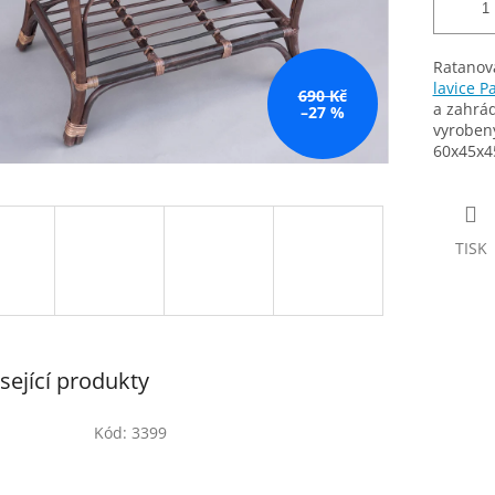
Ratanová
lavice P
690 Kč
a zahrád
–27 %
vyrobený
60x45x45
TISK
sející produkty
Kód:
3399