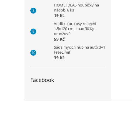
HOME IDEAS houbičky na
nádobí 8 ks
19 Kč
Vodítko pro psy reflexní
1,5x120 cm - max 30 Kg -
oranžové
59 Kč
Sada mycích hub na auto 3v1
FreeLimit
39 Kč
Facebook
Z
á
p
a
t