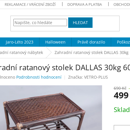
REKLAMACE / VRÁCENÍ ZBOŽÍ
DOPRAVA A PLATBA
OBCHOD
HLEDAT
Jaro-Léto 2023
Halloween
Právě dorazilo
Poškoz
adní ratanový nábytek
Zahradní ratanový stolek DALLAS 30kg
radní ratanový stolek DALLAS 30kg 
né
dnoceno
Podrobnosti hodnocení
Značka:
VETRO-PLUS
ení
tu
690 Kč
499
Měrná
Skla
cena:
ek.