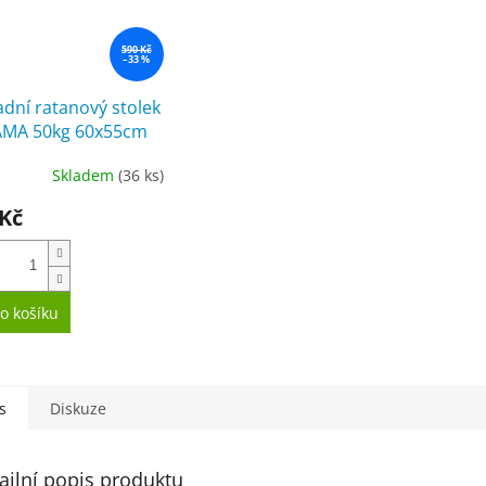
590 Kč
–33 %
dní ratanový stolek
MA 50kg 60x55cm
Skladem
(36 ks)
ěrné
cení
 Kč
ktu
o košíku
iček.
s
Diskuze
ailní popis produktu