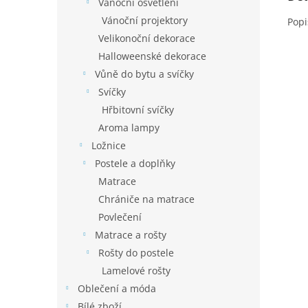
Vánoční osvětlení
Vánoční projektory
Popi
Velikonoční dekorace
Halloweenské dekorace
Vůně do bytu a svíčky
Svíčky
Hřbitovní svíčky
Aroma lampy
Ložnice
Postele a doplňky
Matrace
Chrániče na matrace
Povlečení
Matrace a rošty
Rošty do postele
Lamelové rošty
Oblečení a móda
Bílé zboží