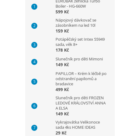
EUROBAK žehlička Turbo
Boiler - HG-660W
599 Kč
Nápojový dávkovač se
zásobníkem na led 10l
159 Kč
Potápěčský set Intex 55949
sada, věk 8+
178 Kč
Slunečník pro děti Mimoni
149 Kč
PAPILLOR – Krém k léčbě po
odstranění papilomů a
bradavice
499 Kč
Slunečník pro děti FROZEN
LEDOVÉ KRÁLOVSTVÍ ANNA
A ELSA
149 Kč
Vykrajovátka Velikonoce
sada 4ks HOME IDEAS
29 Kč