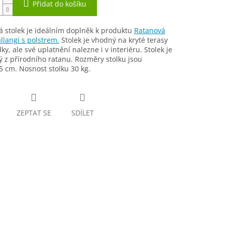
Přidat do košíku
 stolek je ideálním doplněk k produktu
Ratanová
allangi s polstrem.
Stolek je vhodný na kryté terasy
ky, ale své uplatnění nalezne i v interiéru. Stolek je
 z přírodního ratanu. Rozměry stolku jsou
 cm. Nosnost stolku 30 kg.
ZEPTAT SE
SDÍLET