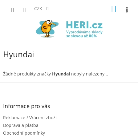
Přejít
NÁKUP
na
CZK
obsah
KOŠÍK
Hyundai
Žádné produkty značky
Hyundai
nebyly nalezeny...
Z
á
p
a
Informace pro vás
t
Reklamace / Vrácení zboží
í
Doprava a platba
Obchodní podmínky