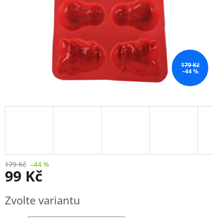
179 Kč
–44 %
179 Kč
–44 %
99 Kč
Měrná
Zvolte variantu
cena: