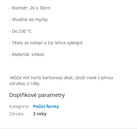
- Rozměr: 26 x 30cm
- Vhodné do myčky
- Do 230 °C
- Těsto se nelepí a lze lehce vyklopit
- Materiál: silikon
Může mít horší kartonový obal, zboží nové s plnou
zárukou 2 roky.
Doplňkové parametry
Kategorie
:
Pečící formy
Záruka
:
2 roky
Z