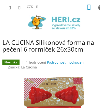
Přejít
NÁKUP
na
CZK
obsah
KOŠÍK
LA CUCINA Silikonová forma na
pečení 6 formiček 26x30cm
Průměrné
1 hodnocení
Podrobnosti hodnocení
Novinka
hodnocení
Značka:
La Cucina
produktu
je
5,0
z
5
hvězdiček.