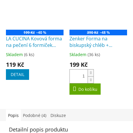
199 Kč
–40 %
390 Kč
–48 %
LA CUCINA Kovová forma
Zenker Forma na
na pečení 6 formiček
biskupský chléb +
26x35cm
plastový kryt 30,5 x 11,5
Skladem
(6 ks)
Skladem
(36 ks)
Průměrné
Průměrné
cm
hodnocení
hodnocení
119 Kč
199 Kč
produktu
produktu
je
je
DETAIL
4,5
3,5
z
z
5
5
Do košíku
hvězdiček.
hvězdiček.
Popis
Podobné (4)
Diskuze
Detailní popis produktu